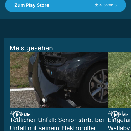
Zum Play Store
★ 4.5 von 5
Meistgesehen
Aktuell
Aktuell
2 Min
2 Min
Tödlicher Unfall: Senior stirbt bei
Eingefa
Unfall mit seinem Elektroroller
Wallaby