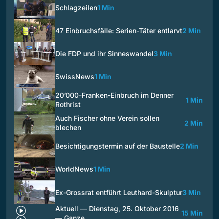
Schlagzeilen
1 Min
47 Einbruchsfälle: Serien-Täter entlarvt
2 Min
Die FDP und ihr Sinneswandel
3 Min
SwissNews
1 Min
20’000-Franken-Einbruch im Denner
1 Min
Rothrist
Auch Fischer ohne Verein sollen
2 Min
blechen
Besichtigungstermin auf der Baustelle
2 Min
WorldNews
1 Min
Ex-Grossrat entführt Leuthard-Skulptur
3 Min
Aktuell — Dienstag, 25. Oktober 2016
15 Min
— Ganze…