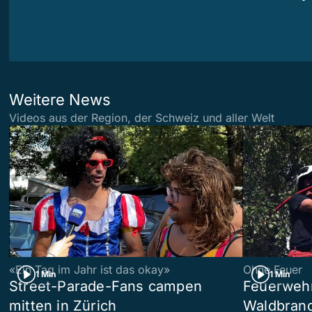
Weitere News
Videos aus der Region, der Schweiz und aller Welt
«Ein Tag im Jahr ist das okay»
Ohne Feuer
1 Min
1 Min
Street-Parade-Fans campen
Feuerwehr 
mitten in Zürich
Waldbrand