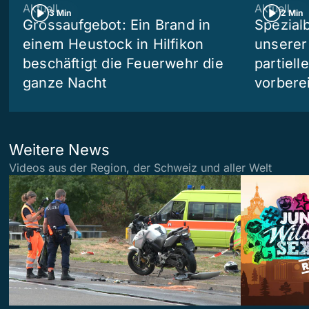
Aktuell
Aktuell
3 Min
2 Min
Grossaufgebot: Ein Brand in
Spezialb
einem Heustock in Hilfikon
unserer
beschäftigt die Feuerwehr die
partiell
ganze Nacht
vorberei
Weitere News
Videos aus der Region, der Schweiz und aller Welt