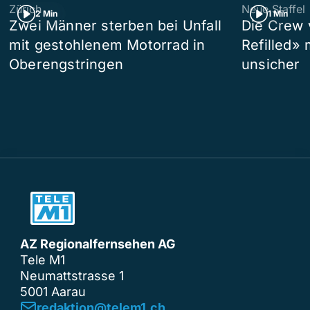
Zürich
Neue Staffel
2 Min
1 Min
Zwei Männer sterben bei Unfall
Die Crew 
mit gestohlenem Motorrad in
Refilled»
Oberengstringen
unsicher
AZ Regionalfernsehen AG
Tele M1
Neumattstrasse 1
5001 Aarau
redaktion@telem1.ch