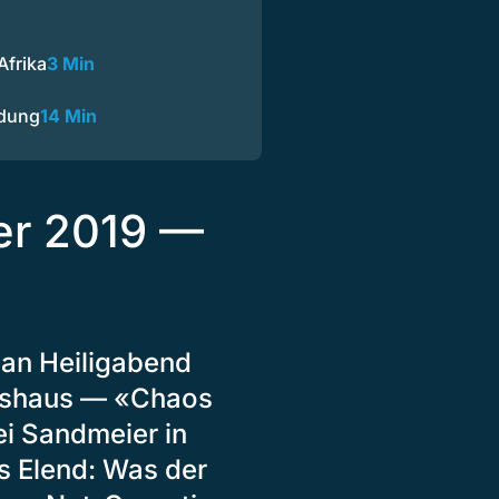
Afrika
3 Min
ndung
14 Min
er 2019 —
an Heiligabend
eshaus — «Chaos
ei Sandmeier in
s Elend: Was der