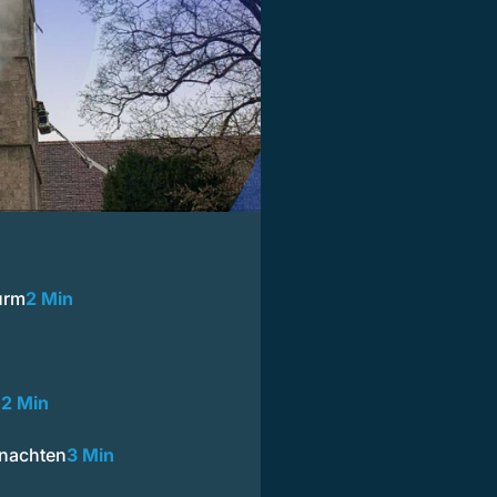
urm
2 Min
s
2 Min
nachten
3 Min