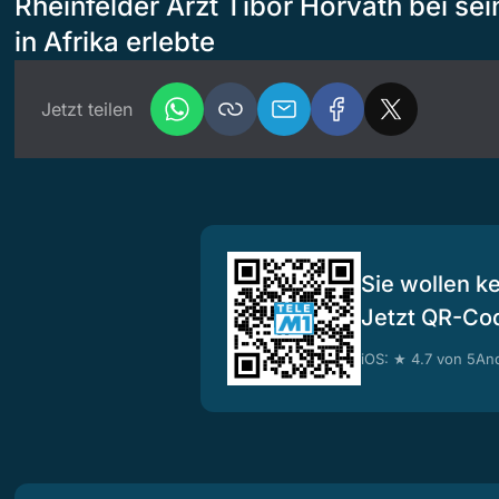
Rheinfelder Arzt Tibor Horvath bei se
in Afrika erlebte
Jetzt teilen
Sie wollen k
Jetzt QR-Co
iOS: ★ 4.7 von 5
And