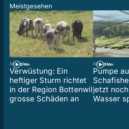
Meistgesehen
Aktuell
Aktuell
2 Min
3 Min
Verwüstung: Ein
Pumpe aus
heftiger Sturm richtet
Schafish
in der Region Bottenwil
jetzt noch
grosse Schäden an
Wasser s