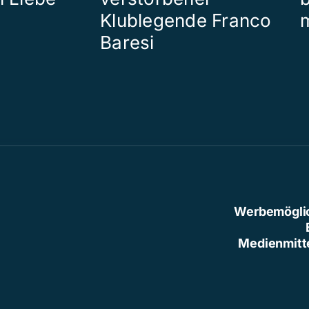
Klublegende Franco
Baresi
Werbemögli
Medienmitt