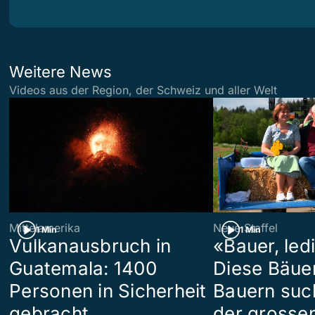
Weitere News
Videos aus der Region, der Schweiz und aller Welt
Mittelamerika
Neue Staffel
1 Min
1 Min
Vulkanausbruch in
«Bauer, led
Guatemala: 1400
Diese Bäue
Personen in Sicherheit
Bauern suc
gebracht
der grosse