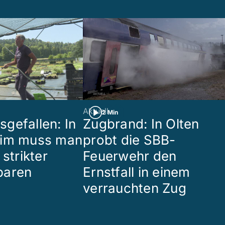
Aktuell
2 Min
gefallen: In
Zugbrand: In Olten
eim muss man
probt die SBB-
 strikter
Feuerwehr den
paren
Ernstfall in einem
verrauchten Zug