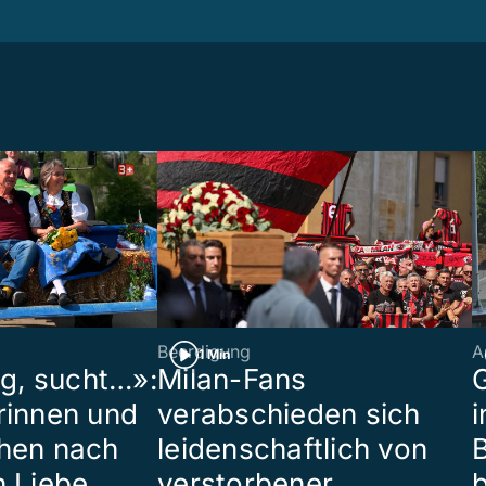
Beerdigung
A
1 Min
ig, sucht…»:
Milan-Fans
G
rinnen und
verabschieden sich
i
hen nach
leidenschaftlich von
B
n Liebe
verstorbener