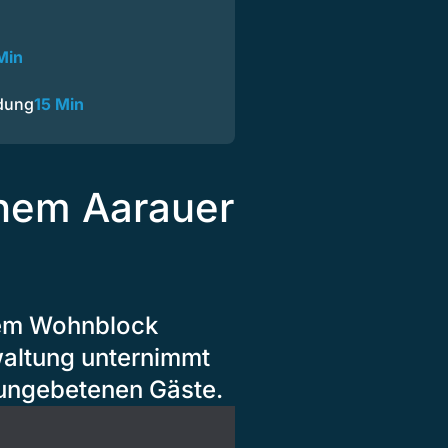
Min
dung
15 Min
einem Aarauer
sem Wohnblock
waltung unternimmt
 ungebetenen Gäste.