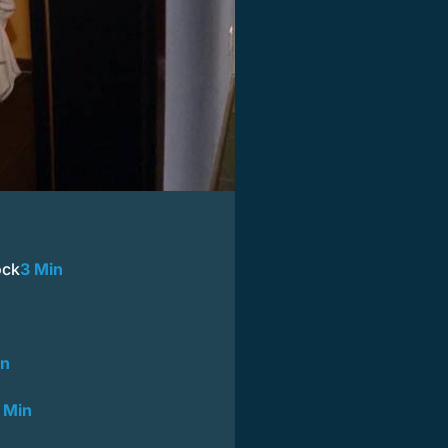
ock
3 Min
in
 Min