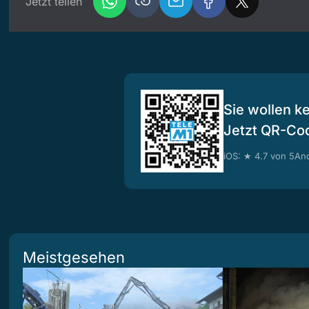
Jetzt teilen
Sie wollen k
Jetzt QR-Co
iOS: ★ 4.7 von 5
And
Meistgesehen