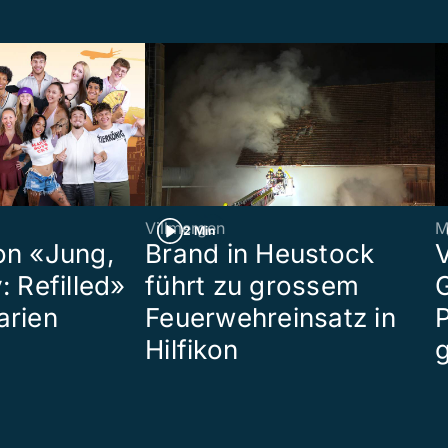
Villmergen
M
2 Min
on «Jung,
Brand in Heustock
: Refilled»
führt zu grossem
arien
Feuerwehreinsatz in
P
Hilfikon