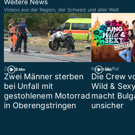
Weitere News
Videos aus der Region, der Schweiz und aller Welt
Zürich
Neue Staffel
2 Min
1 Min
Zwei Männer sterben
Die Crew v
bei Unfall mit
Wild & Sexy
gestohlenem Motorrad
macht Bulg
in Oberengstringen
unsicher