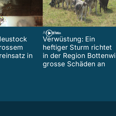
Aktuell
2 Min
Heustock
Verwüstung: Ein
grossem
heftiger Sturm richtet
einsatz in
in der Region Bottenwi
grosse Schäden an