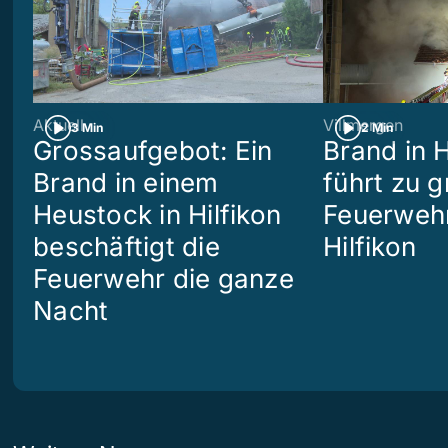
Aktuell
Villmergen
3 Min
2 Min
Grossaufgebot: Ein
Brand in 
Brand in einem
führt zu 
Heustock in Hilfikon
Feuerwehr
beschäftigt die
Hilfikon
Feuerwehr die ganze
Nacht