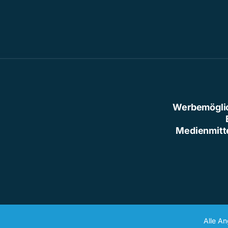
Werbemögli
Medienmitt
Alle A