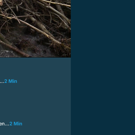
r…
2 Min
ten…
2 Min