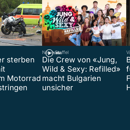
Neue Staffel
V
1 Min
r sterben
Die Crew von «Jung,
it
Wild & Sexy: Refilled»
m Motorrad
macht Bulgarien
stringen
unsicher
H