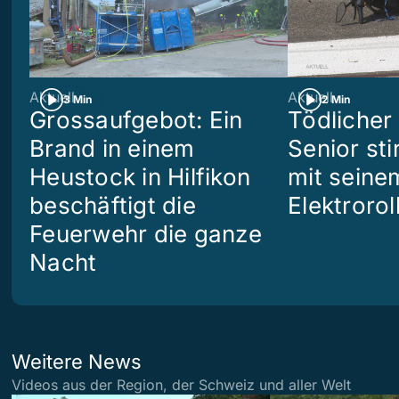
Aktuell
Aktuell
3 Min
2 Min
Grossaufgebot: Ein
Tödlicher 
Brand in einem
Senior sti
Heustock in Hilfikon
mit seine
beschäftigt die
Elektrorol
Feuerwehr die ganze
Nacht
Weitere News
Videos aus der Region, der Schweiz und aller Welt