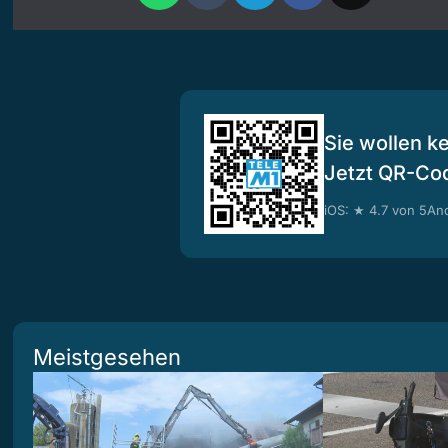
Sie wollen k
Jetzt QR-Co
iOS: ★ 4.7 von 5
And
Meistgesehen