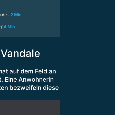
urde…
2 Min
g
14 Min
-Vandale
 hat auf dem Feld an
ört. Eine Anwohnerin
en bezweifeln diese