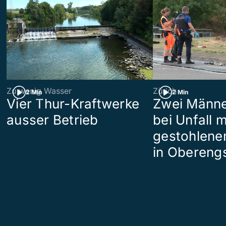
Zu wenig Wasser
Zürich
2 Min
2 Min
Vier Thur-Kraftwerke
Zwei Männe
ausser Betrieb
bei Unfall m
gestohlene
in Obereng