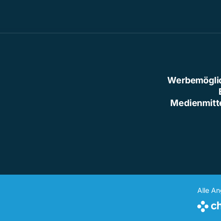
Werbemögli
Medienmitt
Alle A