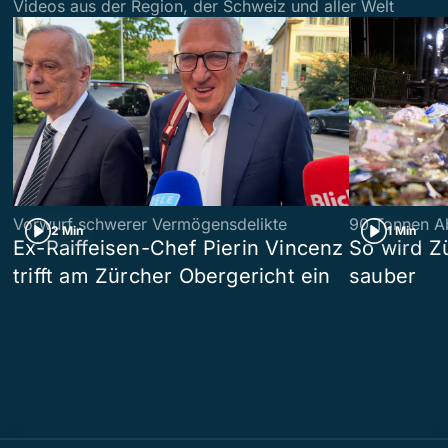
Videos aus der Region, der Schweiz und aller Welt
Vorwurf schwerer Vermögensdelikte
90 Tonnen Ab
2 Min
1 Min
Ex-Raiffeisen-Chef Pierin Vincenz
So wird Z
trifft am Zürcher Obergericht ein
sauber