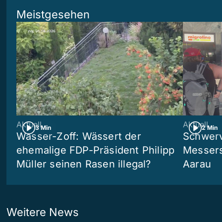
Meistgesehen
Aktuell
Aktuell
3 Min
2 Min
Wasser-Zoff: Wässert der
Schwerv
ehemalige FDP-Präsident Philipp
Messers
Müller seinen Rasen illegal?
Aarau
Weitere News