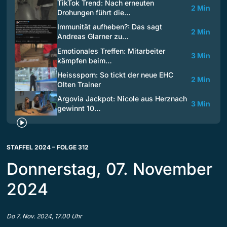
TikTok Trend: Nach erneuten
2 Min
Drohungen führt die…
Immunität aufheben?: Das sagt
2 Min
Andreas Glarner zu…
Emotionales Treffen: Mitarbeiter
3 Min
kämpfen beim…
Heisssporn: So tickt der neue EHC
2 Min
Olten Trainer
Argovia Jackpot: Nicole aus Herznach
3 Min
gewinnt 10…
STAFFEL 2024 – FOLGE 312
Donnerstag, 07. November
2024
Do 7. Nov. 2024, 17.00 Uhr