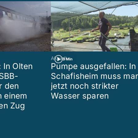
Aktuell
3 Min
 In Olten
Pumpe ausgefallen: In
 SBB-
Schafisheim muss ma
r den
jetzt noch strikter
in einem
Wasser sparen
en Zug