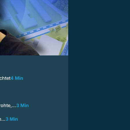
chtet
4 Min
rohte,…
3 Min
te…
3 Min