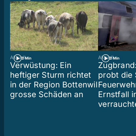
Aktuell
Aktuell
2 Min
2 Min
Verwüstung: Ein
Zugbrand:
heftiger Sturm richtet
probt die
in der Region Bottenwil
Feuerweh
grosse Schäden an
Ernstfall 
verraucht