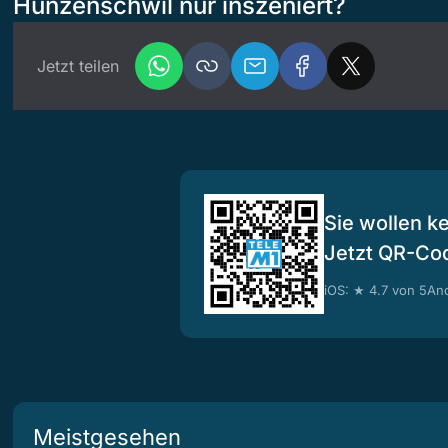
Hunzenschwil nur inszeniert?
Jetzt teilen
Sie wollen k
Jetzt QR-Co
iOS: ★ 4.7 von 5
And
Meistgesehen