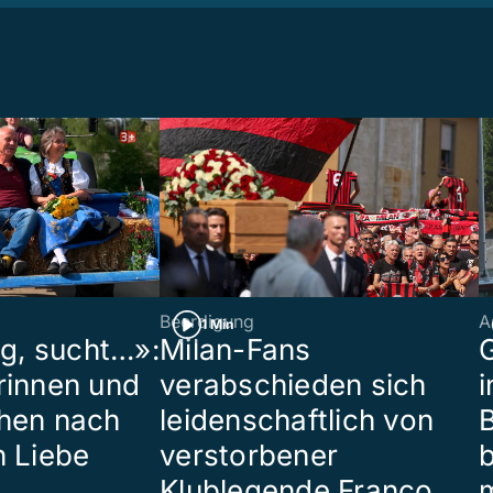
Beerdigung
A
1 Min
ig, sucht…»:
Milan-Fans
G
rinnen und
verabschieden sich
i
hen nach
leidenschaftlich von
B
n Liebe
verstorbener
Klublegende Franco