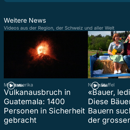
Weitere News
Videos aus der Region, der Schweiz und aller Welt
Mittelamerika
Neue Staffel
1 Min
1 Min
Vulkanausbruch in
«Bauer, led
Guatemala: 1400
Diese Bäue
Personen in Sicherheit
Bauern suc
gebracht
der grosse