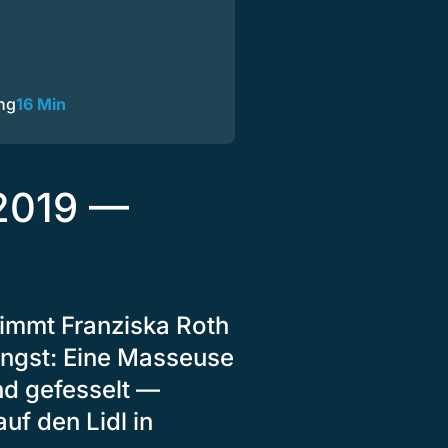
ng
16 Min
 2019 —
immt Franziska Roth
ngst: Eine Masseuse
nd gefesselt —
uf den Lidl in