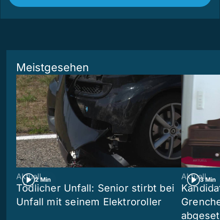
Meistgesehen
Aktuell
Aktuell
2 Min
3 Min
Tödlicher Unfall: Senior stirbt bei
Kandida
Unfall mit seinem Elektroroller
Grenchen
abgeset