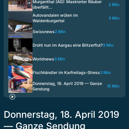
Murgenthal (AG): Maskierter Räuber
2 Min
überfällt…
Autovandalen wüten im
3 Min
Waldenburgertal
Swissnews
2 Min
Droht nun im Aargau eine Blitzerflut?
3 Min
Worldnews
3 Min
Fischhändler im Karfreitags-Stress
3 Min
Donnerstag, 18. April 2019 — Ganze
15 Min
Sendung
Donnerstag, 18. April 2019
— Ganze Sendung