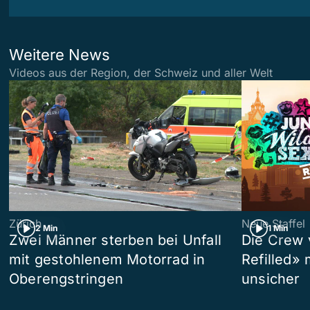
Weitere News
Videos aus der Region, der Schweiz und aller Welt
Zürich
Neue Staffel
2 Min
1 Min
Zwei Männer sterben bei Unfall
Die Crew 
mit gestohlenem Motorrad in
Refilled»
Oberengstringen
unsicher