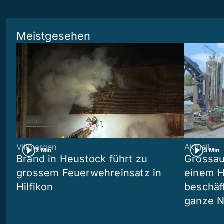
Meistgesehen
Villmergen
Aktuell
2 Min
3 Min
Brand in Heustock führt zu
Grossau
grossem Feuerwehreinsatz in
einem H
Hilfikon
beschäf
ganze N