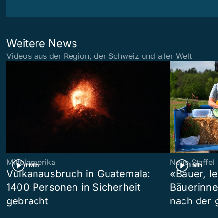
Weitere News
Videos aus der Region, der Schweiz und aller Welt
Mittelamerika
Neue Staffel
1 Min
1 Min
Vulkanausbruch in Guatemala:
«Bauer, l
1400 Personen in Sicherheit
Bäuerinne
gebracht
nach der 