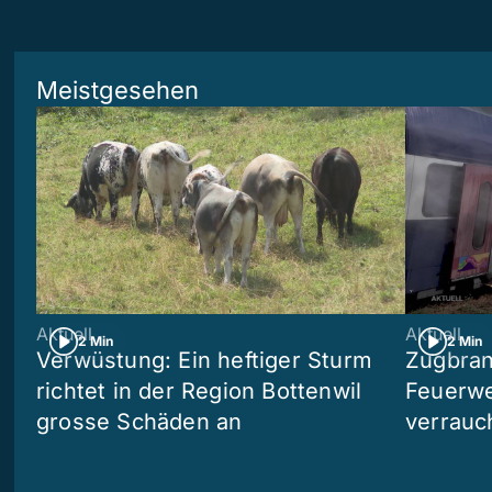
Meistgesehen
Aktuell
Aktuell
2 Min
2 Min
Verwüstung: Ein heftiger Sturm
Zugbran
richtet in der Region Bottenwil
Feuerwe
grosse Schäden an
verrauc