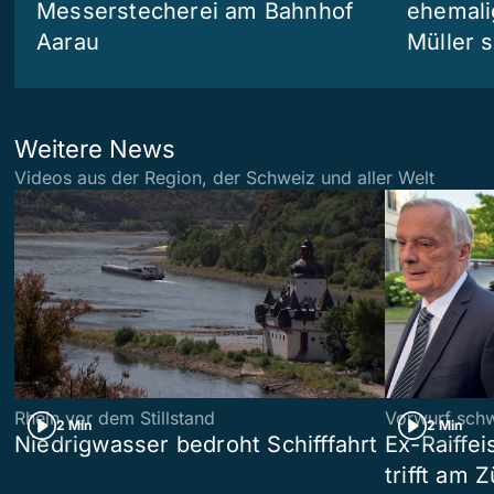
Messerstecherei am Bahnhof
ehemali
Aarau
Müller s
Weitere News
Videos aus der Region, der Schweiz und aller Welt
Rhein vor dem Stillstand
Vorwurf sch
2 Min
2 Min
Niedrigwasser bedroht Schifffahrt
Ex-Raiffe
trifft am 