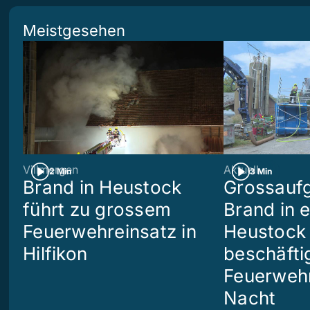
Meistgesehen
Villmergen
Aktuell
2 Min
3 Min
Brand in Heustock
Grossaufg
führt zu grossem
Brand in 
Feuerwehreinsatz in
Heustock i
Hilfikon
beschäftig
Feuerwehr
Nacht