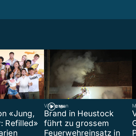
Villmergen
M
2 Min
on «Jung,
Brand in Heustock
: Refilled»
führt zu grossem
arien
Feuerwehreinsatz in
P