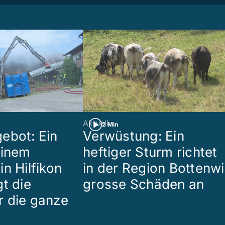
Aktuell
2 Min
ebot: Ein
Verwüstung: Ein
einem
heftiger Sturm richtet
n Hilfikon
in der Region Bottenwi
t die
grosse Schäden an
 die ganze