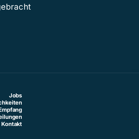
gebracht
der grossen 
Jobs
chkeiten
Empfang
eilungen
Kontakt