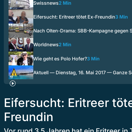
Swissnews
2 Min
Eifersucht: Eritreer tötet Ex-Freundin
3 Min
Nach Olten-Drama: SBB-Kampagne gegen S
Worldnews
2 Min
Wie geht es Polo Hofer?
3 Min
Aktuell — Dienstag, 16. Mai 2017 — Ganze 
Eifersucht: Eritreer töt
Freundin
Vor rund 3.5 Jahren hat ein Eritreer in