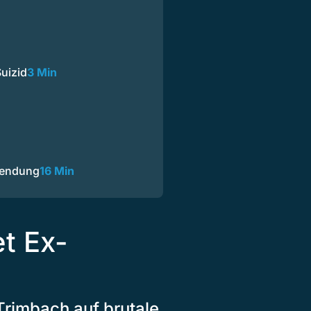
uizid
3 Min
Sendung
16 Min
et Ex-
 Trimbach auf brutale