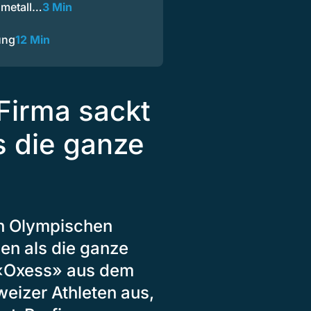
lmetall…
3 Min
ung
12 Min
Firma sackt
s die ganze
en Olympischen
en als die ganze
 «Oxess» aus dem
weizer Athleten aus,