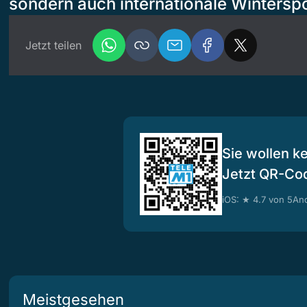
sondern auch internationale Winterspo
Jetzt teilen
Sie wollen k
Jetzt QR-Co
iOS: ★ 4.7 von 5
And
Meistgesehen