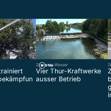
Zu wenig Wasser
Z
2 Min
rainiert
Vier Thur-Kraftwerke
bekämpfun
ausser Betrieb
b