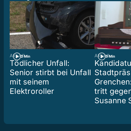
Aktuell
Aktuell
2 Min
3 Min
Tödlicher Unfall:
Kandidatu
Senior stirbt bei Unfall
Stadtpräs
mit seinem
Grenchen:
Elektroroller
tritt geg
Susanne S