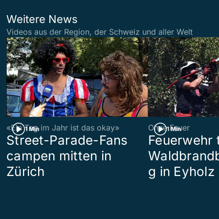
Weitere News
Videos aus der Region, der Schweiz und aller Welt
«Ein Tag im Jahr ist das okay»
Ohne Feuer
1 Min
1 Min
Street-Parade-Fans
Feuerwehr t
campen mitten in
Waldbrand
Zürich
g in Eyholz