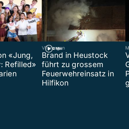
Villmergen
M
2 Min
on «Jung,
Brand in Heustock
: Refilled»
führt zu grossem
arien
Feuerwehreinsatz in
P
Hilfikon