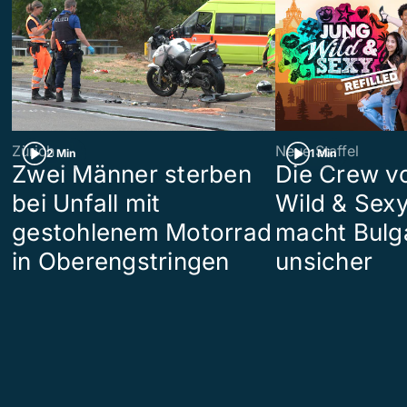
Zürich
Neue Staffel
2 Min
1 Min
Zwei Männer sterben
Die Crew v
bei Unfall mit
Wild & Sexy
gestohlenem Motorrad
macht Bulg
in Oberengstringen
unsicher