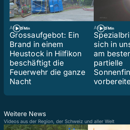
Aktuell
Aktuell
3 Min
2 Min
Grossaufgebot: Ein
Spezialbri
Brand in einem
sich in u
Heustock in Hilfikon
am besten
beschäftigt die
partielle
Feuerwehr die ganze
Sonnenfin
Nacht
vorbereit
Weitere News
Videos aus der Region, der Schweiz und aller Welt