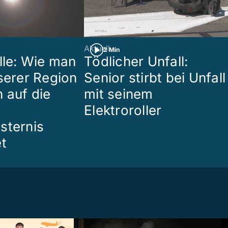
Aktuell
2 Min
lle: Wie man
Tödlicher Unfall:
nserer Region
Senior stirbt bei Unfall
 auf die
mit seinem
Elektroroller
sternis
et