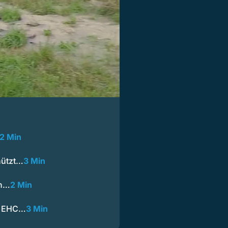
2 Min
hützt…
3 Min
in…
2 Min
rd EHC…
3 Min