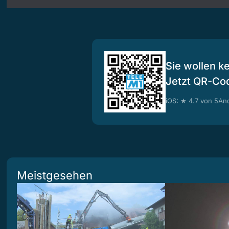
Sie wollen k
Jetzt QR-Co
iOS: ★ 4.7 von 5
And
Meistgesehen