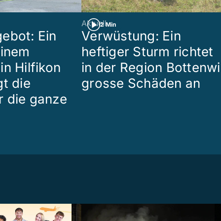
Aktuell
2 Min
ebot: Ein
Verwüstung: Ein
einem
heftiger Sturm richtet
n Hilfikon
in der Region Bottenwi
t die
grosse Schäden an
 die ganze