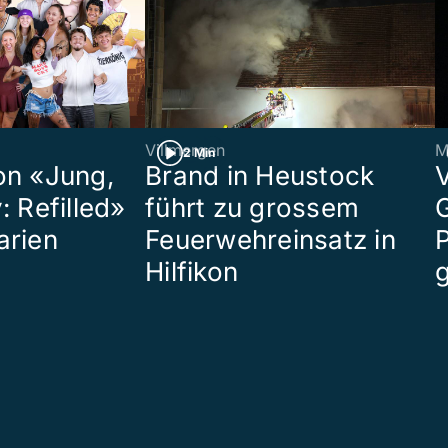
Villmergen
M
2 Min
on «Jung,
Brand in Heustock
: Refilled»
führt zu grossem
arien
Feuerwehreinsatz in
P
Hilfikon