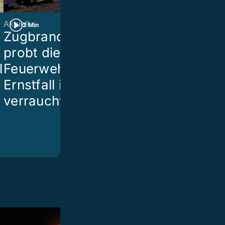
Aktuell
Aktuell
2 Min
2 Min
Zugbrand: In Olten
Spezialbrill
probt die SBB-
sich in unse
l
Feuerwehr den
am besten a
Ernstfall in einem
partielle
verrauchten Zug
Sonnenfinst
vorbereitet