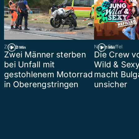
Zürich
Neue Staffel
2 Min
1 Min
Zwei Männer sterben
Die Crew v
bei Unfall mit
Wild & Sexy
gestohlenem Motorrad
macht Bulg
in Oberengstringen
unsicher