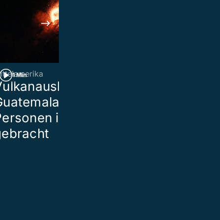
ittelamerika
Neue Staffel
1 Min
1 Min
Vulkanausbruch in
«Bauer, ledig
Guatemala: 1400
Diese Bäueri
ersonen in Sicherheit
Bauern suche
gebracht
der grossen 