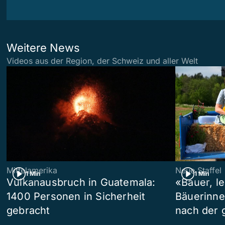
Weitere News
Videos aus der Region, der Schweiz und aller Welt
Mittelamerika
Neue Staffel
1 Min
1 Min
Vulkanausbruch in Guatemala:
«Bauer, l
1400 Personen in Sicherheit
Bäuerinne
gebracht
nach der 