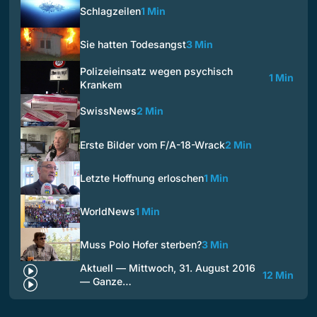
Schlagzeilen
1 Min
Sie hatten Todesangst
3 Min
Polizeieinsatz wegen psychisch
1 Min
Krankem
SwissNews
2 Min
Erste Bilder vom F/A-18-Wrack
2 Min
Letzte Hoffnung erloschen
1 Min
WorldNews
1 Min
Muss Polo Hofer sterben?
3 Min
Aktuell — Mittwoch, 31. August 2016
12 Min
— Ganze…