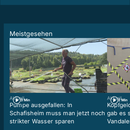
Meistgesehen
Aktuell
Aktuell
3 Min
2 Min
Pumpe ausgefallen: In
Kopfgel
Schafisheim muss man jetzt noch
gab es 
strikter Wasser sparen
Vandale