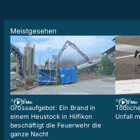
Meistgesehen
Aktuell
Aktuell
3 Min
2 Min
Grossaufgebot: Ein Brand in
Tödliche
einem Heustock in Hilfikon
Unfall m
beschäftigt die Feuerwehr die
ganze Nacht