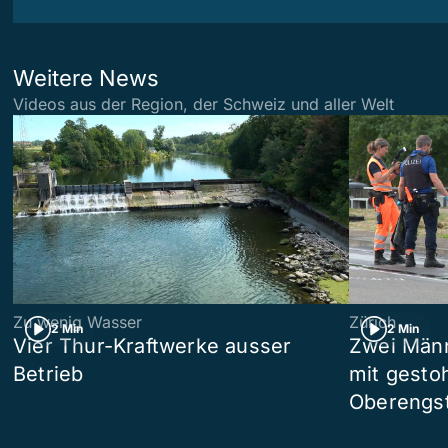
Weitere News
Videos aus der Region, der Schweiz und aller Welt
Zu wenig Wasser
Zürich
2 Min
2 Min
Vier Thur-Kraftwerke ausser
Zwei Männ
Betrieb
mit gesto
Oberengst