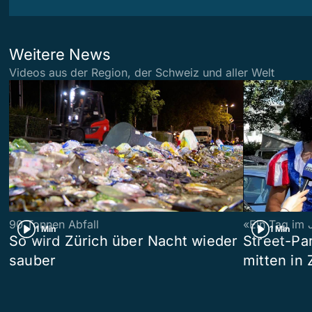
Weitere News
Videos aus der Region, der Schweiz und aller Welt
90 Tonnen Abfall
«Ein Tag im 
1 Min
1 Min
So wird Zürich über Nacht wieder
Street-P
sauber
mitten in 