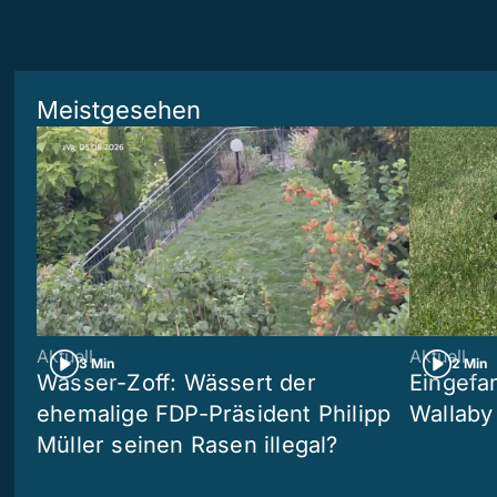
Meistgesehen
Aktuell
Aktuell
3 Min
2 Min
Wasser-Zoff: Wässert der
Eingefa
ehemalige FDP-Präsident Philipp
Wallaby
Müller seinen Rasen illegal?