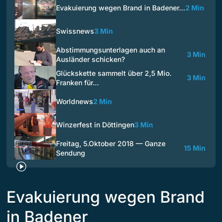
Evakuierung wegen Brand in Badener…
2 Min
Swissnews
3 Min
Abstimmungsunterlagen auch an
3 Min
Ausländer schicken?
Glückskette sammelt über 2,5 Mio.
3 Min
Franken für…
Worldnews
2 Min
Winzerfest in Döttingen
3 Min
Freitag, 5.Oktober 2018 — Ganze
15 Min
Sendung
Evakuierung wegen Brand
in Badener