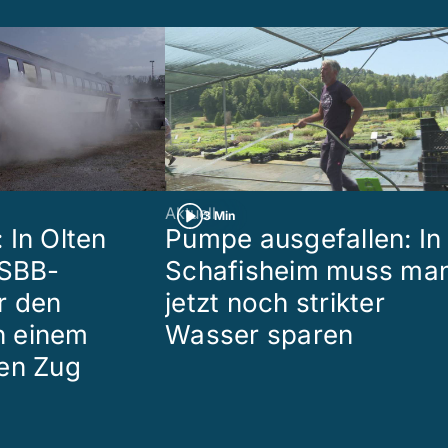
Aktuell
3 Min
 In Olten
Pumpe ausgefallen: In
 SBB-
Schafisheim muss ma
r den
jetzt noch strikter
in einem
Wasser sparen
en Zug