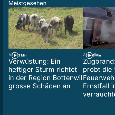
Meistgesehen
Aktuell
Aktuell
2 Min
2 Min
Verwüstung: Ein
Zugbrand:
heftiger Sturm richtet
probt die
in der Region Bottenwil
Feuerweh
grosse Schäden an
Ernstfall 
verraucht