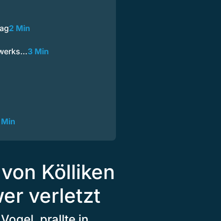
uag
2 Min
dwerks…
3 Min
 Min
on Kölliken
er verletzt
ogel, prallte in