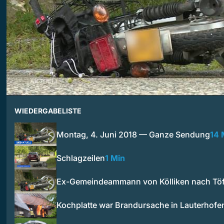
WIEDERGABELISTE
Montag, 4. Juni 2018 — Ganze Sendung
14 
Schlagzeilen
1 Min
Ex-Gemeindeammann von Kölliken nach Töff
Kochplatte war Brandursache in Lauterhofe