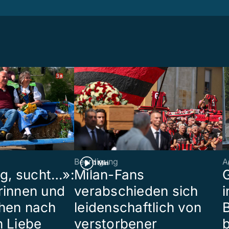
Beerdigung
A
1 Min
ig, sucht…»:
Milan-Fans
G
rinnen und
verabschieden sich
i
hen nach
leidenschaftlich von
B
n Liebe
verstorbener