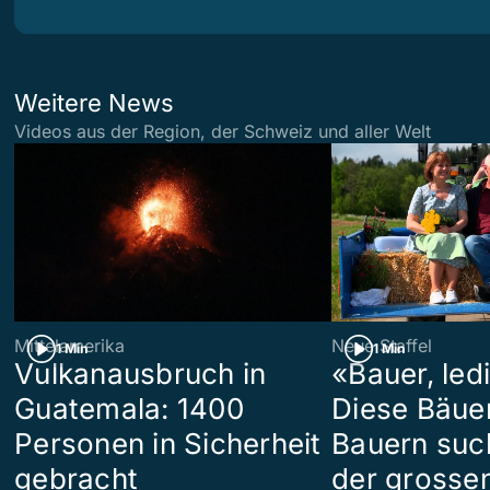
Weitere News
Videos aus der Region, der Schweiz und aller Welt
Mittelamerika
Neue Staffel
1 Min
1 Min
Vulkanausbruch in
«Bauer, led
Guatemala: 1400
Diese Bäue
Personen in Sicherheit
Bauern suc
gebracht
der grosse