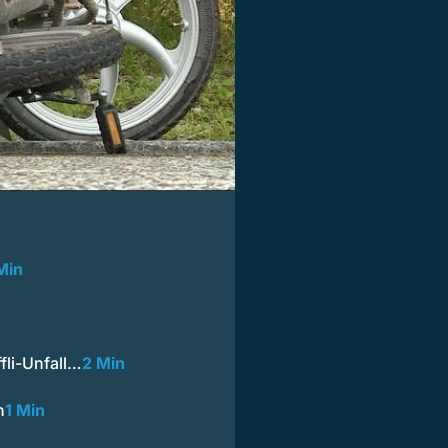
Min
li-Unfall…
2 Min
n
1 Min