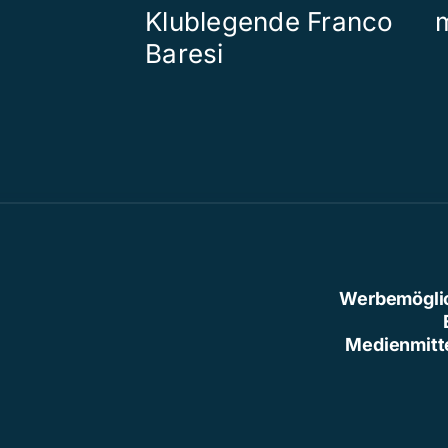
Klublegende Franco
Baresi
Werbemögli
Medienmitt