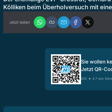
Kölliken beim Überholversuch mit ei
Jetzt teilen
Sie wollen k
Jetzt QR-Co
iOS: ★ 4.7 von 5
And