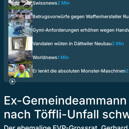
Swissnews
2 Min
Betrugsvorwürfe gegen Waffenhersteller R
Gymi-Anforderungen erhöhen wegen Han
Vandalen wüten in Dättwiler Neubau
2 Min
Worldnews
1 Min
Er lenkt die absoluten Monster-Maschinen
2
Ex-Gemeindeammann v
nach Töffli-Unfall schw
Der ehemalige EVP-Grossrat, Gerhard V