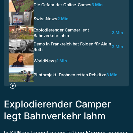
Die Gefahr der Online-Games
3 Min
SwissNews
2 Min
Explodierender Camper legt
3 Min
Bahnverkehr lahm
Demo in Frankreich hat Folgen für Alain
2 Min
Roth
WorldNews
1 Min
Pilotprojekt: Drohnen retten Rehkitze
3 Min
Explodierender Camper
legt Bahnverkehr lahm
In Kölliken kommt es am frühen Morgen zu einer