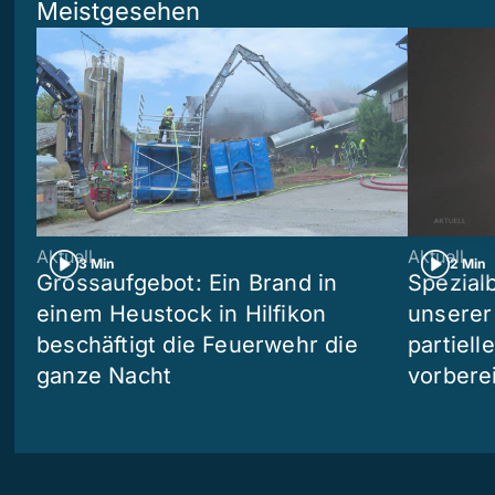
Meistgesehen
Aktuell
Aktuell
3 Min
2 Min
Grossaufgebot: Ein Brand in
Spezialb
einem Heustock in Hilfikon
unserer
beschäftigt die Feuerwehr die
partiell
ganze Nacht
vorberei