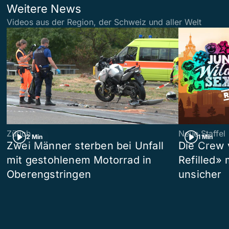
Weitere News
Videos aus der Region, der Schweiz und aller Welt
Zürich
Neue Staffel
2 Min
1 Min
Zwei Männer sterben bei Unfall
Die Crew 
mit gestohlenem Motorrad in
Refilled»
Oberengstringen
unsicher