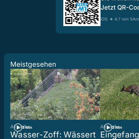
Jetzt QR-Co
iOS: ★ 4.7 von 5
And
Meistgesehen
Aktuell
Aktuell
3 Min
2 Min
Wasser-Zoff: Wässert
Eingefang