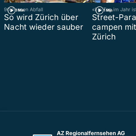
90 Tonnen Abfall
«Ein Tag im Jahr i
1 Min
1 Min
So wird Zürich über
Street-Par
Nacht wieder sauber
campen mit
Zürich
AZ Regionalfernsehen AG