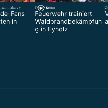
st das okay»
Ohne Feuer
Z
1 Min
ade-Fans
Feuerwehr trainiert
ten in
Waldbrandbekämpfun
a
g in Eyholz