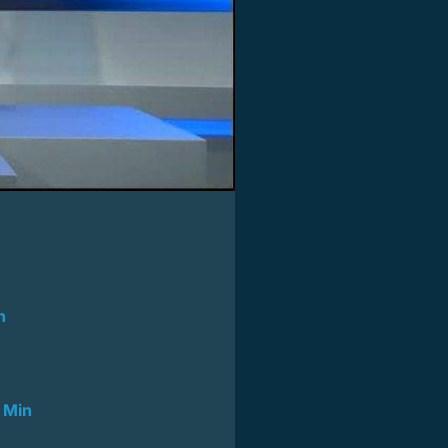
n
 Min