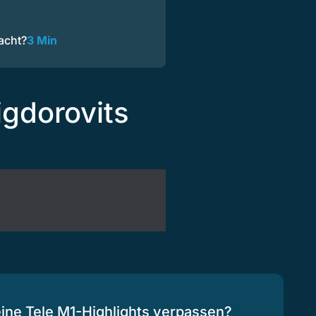
acht?
3 Min
igdorovits
eine Tele M1-Highlights verpassen?