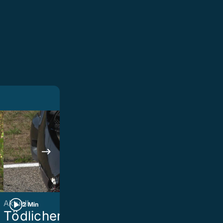
Aktuell
«AstroWeek»
2 Min
2 Min
Tödlicher Unfall:
Liebeslust 