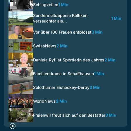
Schlagzeilen
1 Min
Sondermülldeponie Kölliken
1 Min
verseuchter als…
Vor über 100 Frauen entblösst
3 Min
SwissNews
2 Min
Daniela Ryf ist Sportlerin des Jahres
2 Min
Familiendrama in Schaffhausen
1 Min
Solothurner Eishockey-Derby
3 Min
WorldNews
2 Min
Freienwil freut sich auf den Bestatter
3 Min