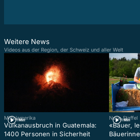
Weitere News
Videos aus der Region, der Schweiz und aller Welt
Mittelamerika
Neue Staffel
1 Min
1 Min
Vulkanausbruch in Guatemala:
«Bauer, l
1400 Personen in Sicherheit
Bäuerinne