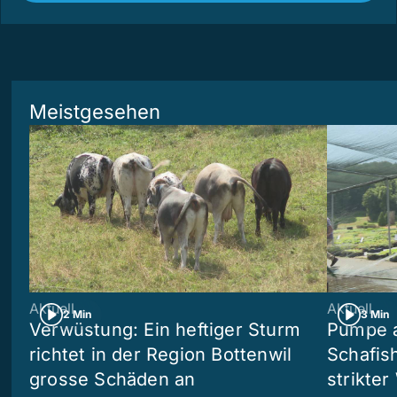
Meistgesehen
Aktuell
Aktuell
2 Min
3 Min
Verwüstung: Ein heftiger Sturm
Pumpe a
richtet in der Region Bottenwil
Schafis
grosse Schäden an
strikte