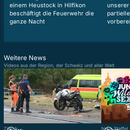
einem Heustock in Hilfikon
unserer
beschäftigt die Feuerwehr die
partiell
ganze Nacht
vorberei
Weitere News
Videos aus der Region, der Schweiz und aller Welt
Zürich
Neue Staffel