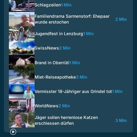
Schlagzeilen
1 Min
Familiendrama Sarmenstorf: Ehepaar
2 Min
wurde erstochen
Jugendfest in Lenzburg
1 Min
SwissNews
2 Min
Brand in Oberrüti
1 Min
Miet-Reiseapotheke
3 Min
Vermisster 18-Jähriger aus Grindel tot
1 Min
WorldNews
2 Min
Jäger sollen herrenlose Katzen
3 Min
erschiessen dürfen