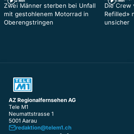
2 Min
1 Min
Zwei Männer sterben bei Unfall
Die Crew 
mit gestohlenem Motorrad in
Refilled»
Oberengstringen
unsicher
AZ Regionalfernsehen AG
Tele M1
Neumattstrasse 1
5001 Aarau
redaktion@telem1.ch