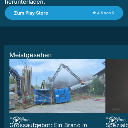
herunterladen.
Zum Play Store
★ 4.5 von 5
Meistgesehen
Aktuell
Aktuell
3 Min
2 Min
Grossaufgebot: Ein Brand in
Spezialb