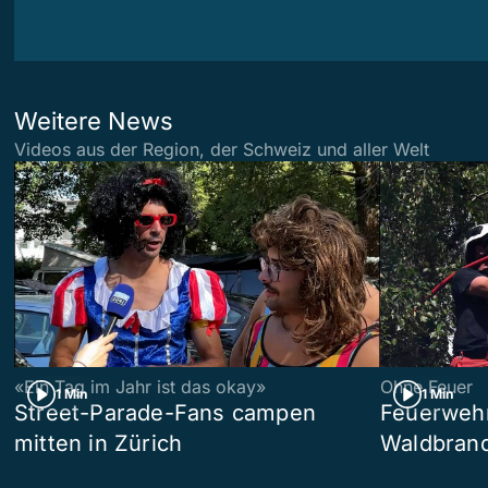
Weitere News
Videos aus der Region, der Schweiz und aller Welt
«Ein Tag im Jahr ist das okay»
Ohne Feuer
1 Min
1 Min
Street-Parade-Fans campen
Feuerwehr 
mitten in Zürich
Waldbrand