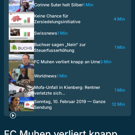
Corinne Suter holt Silber
1 Min
Keine Chance für
4 Min
Zersiedelungsinitiative
Swissnews
1 Min
Buchser sagen „Nein“ zur
1 Min
Steuerfusserhöhung
FC Muhen verliert knapp an Urne
3 Min
Worldnews
1 Min
Mofa-Unfall in Kienberg: Rentner
1 Min
verletzte sich…
Sonntag, 10. Februar 2019 — Ganze
12 Min
Sendung
FC Muhen verliert knapp