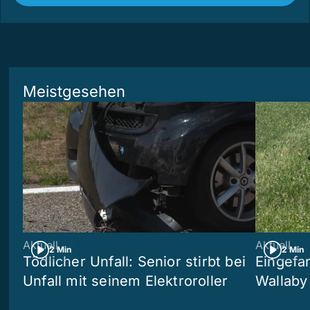
Meistgesehen
Aktuell
Aktuell
2 Min
2 Min
Tödlicher Unfall: Senior stirbt bei
Eingefa
Unfall mit seinem Elektroroller
Wallaby