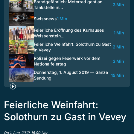
Brandgefährlich: Motorrad geht an
3 Min
Tankstelle in…
Swissnews
1 Min
Feierliche Eröffnung des Kurhauses
1 Min
Weissenstein…
Feierliche Weinfahrt: Solothurn zu Gast
2 Min
in Vevey
Polizei gegen Feuerwerk vor dem
3 Min
Nationalfeiertag
Donnerstag, 1. August 2019 — Ganze
15 Min
Sendung
Feierliche Weinfahrt:
Solothurn zu Gast in Vevey
Do 1. Aug. 2019, 16.00 Uhr