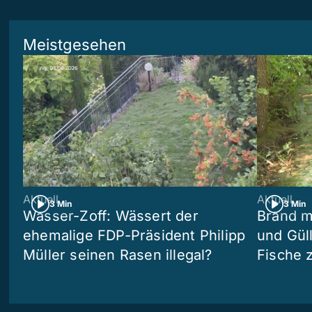
Meistgesehen
Aktuell
Aktuell
3 Min
3 Min
Wasser-Zoff: Wässert der
Brand m
ehemalige FDP-Präsident Philipp
und Güll
Müller seinen Rasen illegal?
Fische 