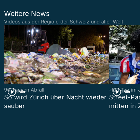
Weitere News
Videos aus der Region, der Schweiz und aller Welt
90 Tonnen Abfall
«Ein Tag im 
1 Min
1 Min
So wird Zürich über Nacht wieder
Street-P
sauber
mitten in 