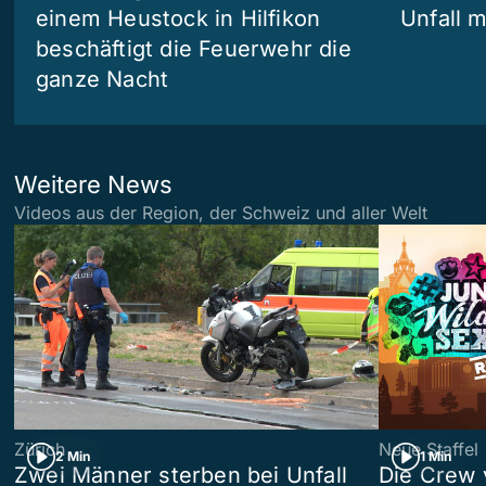
einem Heustock in Hilfikon
Unfall m
beschäftigt die Feuerwehr die
ganze Nacht
Weitere News
Videos aus der Region, der Schweiz und aller Welt
Zürich
Neue Staffel
2 Min
1 Min
Zwei Männer sterben bei Unfall
Die Crew 