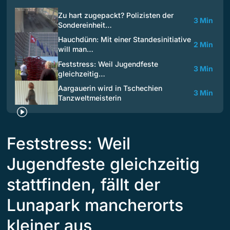
Zu hart zugepackt? Polizisten der
3 Min
Sondereinheit…
Hauchdünn: Mit einer Standesinitiative
2 Min
will man…
Feststress: Weil Jugendfeste
3 Min
gleichzeitig…
Aargauerin wird in Tschechien
3 Min
Tanzweltmeisterin
Feststress: Weil
Jugendfeste gleichzeitig
stattfinden, fällt der
Lunapark mancherorts
kleiner aus