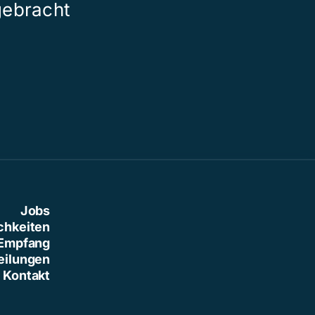
gebracht
der grossen 
Jobs
chkeiten
Empfang
eilungen
Kontakt