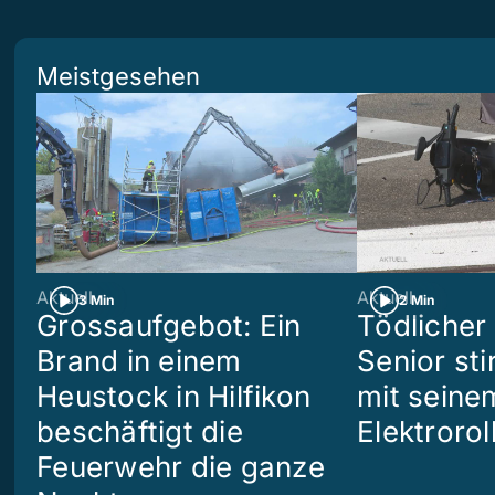
Meistgesehen
Aktuell
Aktuell
3 Min
2 Min
Grossaufgebot: Ein
Tödlicher 
Brand in einem
Senior sti
Heustock in Hilfikon
mit seine
beschäftigt die
Elektrorol
Feuerwehr die ganze