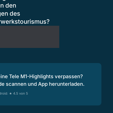
an den
gen des
erwerkstourismus?
eine Tele M1-Highlights verpassen?
de scannen und App herunterladen.
roid: ★ 4.5 von 5