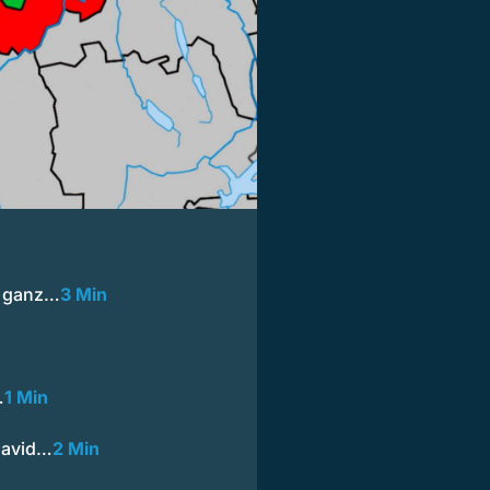
, ganz…
3 Min
…
1 Min
David…
2 Min