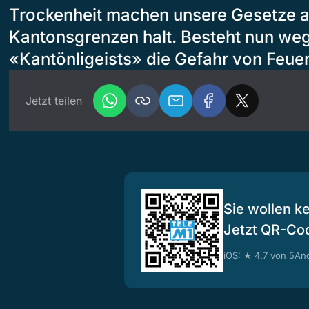
Trockenheit machen unsere Gesetze 
Kantonsgrenzen halt. Besteht nun we
«Kantönligeists» die Gefahr von Feu
Jetzt teilen
Sie wollen k
Jetzt QR-Co
iOS: ★ 4.7 von 5
And