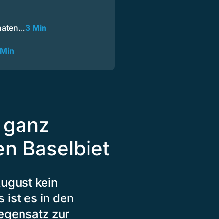
onaten…
3 Min
 Min
, ganz
n Baselbiet
August kein
ist es in den
egensatz zur