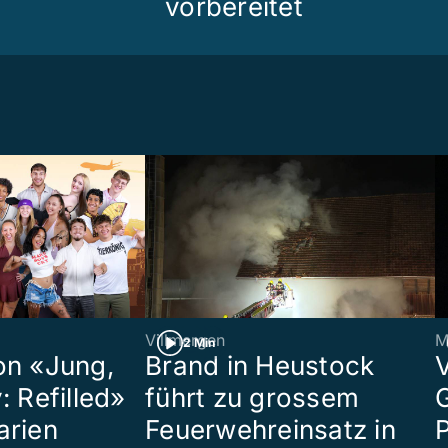
vorbereitet
Villmergen
M
2 Min
on «Jung,
Brand in Heustock
: Refilled»
führt zu grossem
arien
Feuerwehreinsatz in
P