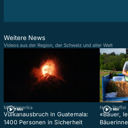
Weitere News
Videos aus der Region, der Schweiz und aller Welt
Mittelamerika
Neue Staffel
1 Min
1 Min
Vulkanausbruch in Guatemala:
«Bauer, l
1400 Personen in Sicherheit
Bäuerinne