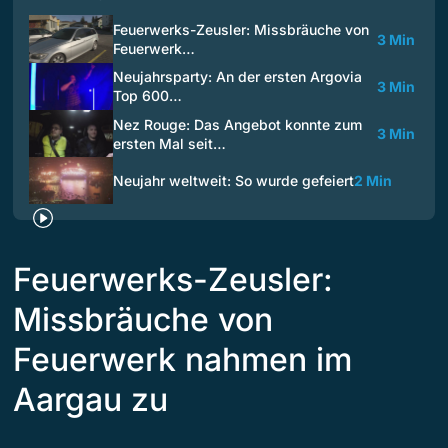
Feuerwerks-Zeusler: Missbräuche von
3 Min
Feuerwerk…
Neujahrsparty: An der ersten Argovia
3 Min
Top 600…
Nez Rouge: Das Angebot konnte zum
3 Min
ersten Mal seit…
Neujahr weltweit: So wurde gefeiert
2 Min
Feuerwerks-Zeusler:
Missbräuche von
Feuerwerk nahmen im
Aargau zu