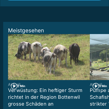
Meistgesehen
Aktuell
Aktuell
2 Min
3 Min
Verwüstung: Ein heftiger Sturm
Pumpe a
richtet in der Region Bottenwil
Schafis
grosse Schäden an
strikte