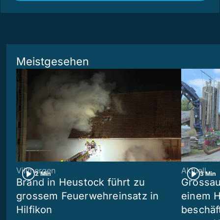
Meistgesehen
Villmergen
Aktuell
2 Min
3 Min
Brand in Heustock führt zu
Grossau
grossem Feuerwehreinsatz in
einem H
Hilfikon
beschäf