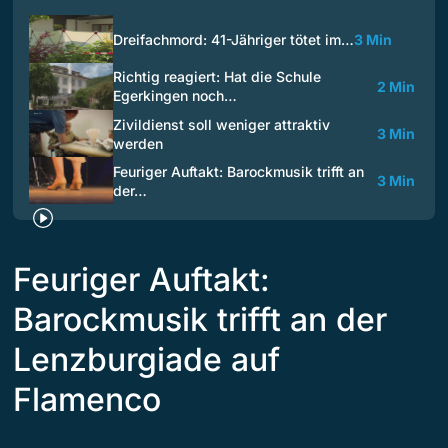
Dreifachmord: 41-Jähriger tötet im…
3 Min
Richtig reagiert: Hat die Schule
2 Min
Egerkingen noch…
Zivildienst soll weniger attraktiv
3 Min
werden
Feuriger Auftakt: Barockmusik trifft an
3 Min
der…
Feuriger Auftakt:
Barockmusik trifft an der
Lenzburgiade auf
Flamenco