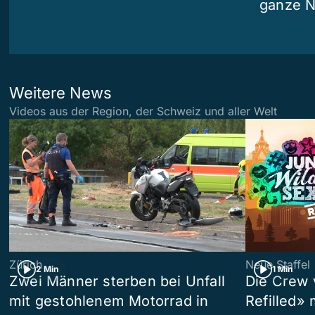
ganze N
Weitere News
Videos aus der Region, der Schweiz und aller Welt
Zürich
Neue Staffel
2 Min
1 Min
Zwei Männer sterben bei Unfall
Die Crew 
mit gestohlenem Motorrad in
Refilled»