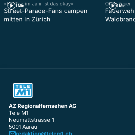
«Ein Tag im Jahr ist das okay»
Ohne Feuer
1 Min
1 Min
Street-Parade-Fans campen
Feuerwehr 
mitten in Zürich
Waldbrand
AZ Regionalfernsehen AG
Tele M1
Neumattstrasse 1
5001 Aarau
redaktion@telem1.ch