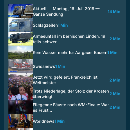
Aktuell — Montag, 16. Juli 2018 —
14 Min
Ganze Sendung
Schlagzeilen
1 Min
Armeeunfall im bernischen Linden: 19
2 Min
teils schwer…
Kein Wasser mehr für Aargauer Bauern
1 Min
Swissnews
1 Min
Jetzt wird gefeiert: Frankreich ist
2 Min
Weltmeister
Trotz Niederlage, der Stolz der Kroaten
2 Min
überwiegt
Fliegende Fäuste nach WM-Finale: War
2 Min
es Frust…
Worldnews
1 Min