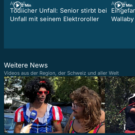
Aktuell
Aktuell
2 Min
2 Min
Tödlicher Unfall: Senior stirbt bei
Eingefa
Unfall mit seinem Elektroroller
Wallaby
Weitere News
Videos aus der Region, der Schweiz und aller Welt