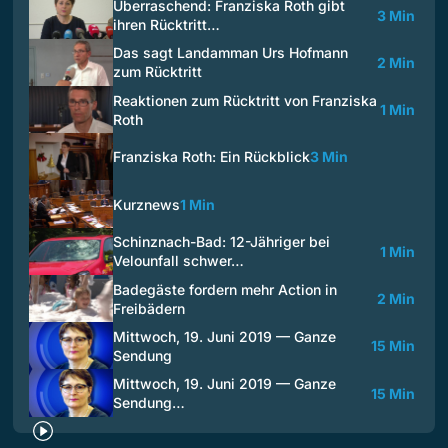
Überraschend: Franziska Roth gibt
3 Min
ihren Rücktritt…
Das sagt Landamman Urs Hofmann
2 Min
zum Rücktritt
Reaktionen zum Rücktritt von Franziska
1 Min
Roth
Franziska Roth: Ein Rückblick
3 Min
Kurznews
1 Min
Schinznach-Bad: 12-Jähriger bei
1 Min
Velounfall schwer…
Badegäste fordern mehr Action in
2 Min
Freibädern
Mittwoch, 19. Juni 2019 — Ganze
15 Min
Sendung
Mittwoch, 19. Juni 2019 — Ganze
15 Min
Sendung…