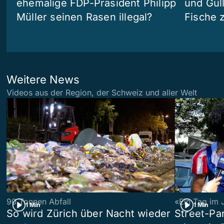
ehemalige FDP-Präsident Philipp
und Güll
Müller seinen Rasen illegal?
Fische 
Weitere News
Videos aus der Region, der Schweiz und aller Welt
90 Tonnen Abfall
«Ein Tag im 
1 Min
1 Min
So wird Zürich über Nacht wieder
Street-P