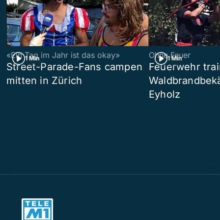
«Ein Tag im Jahr ist das okay»
Ohne Feuer
1 Min
1 Min
Street-Parade-Fans campen
Feuerwehr trai
mitten in Zürich
Waldbrandbek
Eyholz