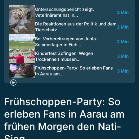
Untersuchungsbericht zeigt:
3 Min
Veterinäramt hat in…
Die Reaktionen aus der Politik und dem
2 Min
Tierschutz…
Bei Vorbereitungen von Jubla-
2 Min
Sommerlager in Eich…
Kinderfest Zofingen: Wegen
3 Min
Trockenheit müssen…
Frühschoppen-Party: So erleben Fans
3 Min
in Aarau am…
Frühschoppen-Party: So
erleben Fans in Aarau am
frühen Morgen den Nati-
Sieg