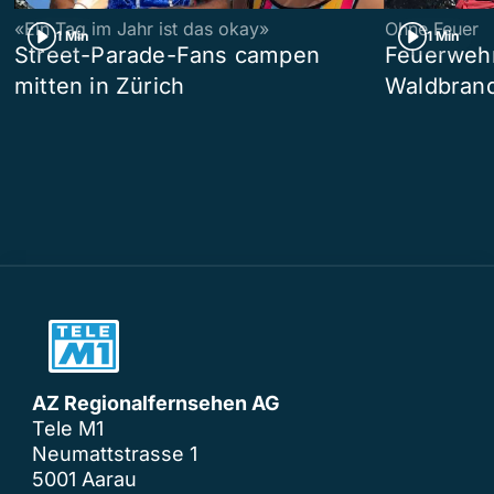
«Ein Tag im Jahr ist das okay»
Ohne Feuer
1 Min
1 Min
Street-Parade-Fans campen
Feuerwehr 
mitten in Zürich
Waldbrand
AZ Regionalfernsehen AG
Tele M1
Neumattstrasse 1
5001 Aarau