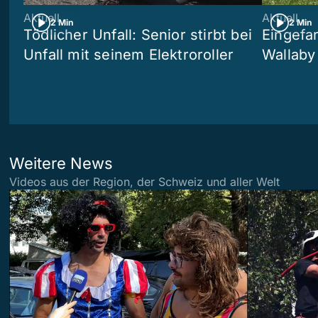
Aktuell
Aktuell
2 Min
2 Min
Tödlicher Unfall: Senior stirbt bei
Eingefa
Unfall mit seinem Elektroroller
Wallaby
Weitere News
Videos aus der Region, der Schweiz und aller Welt