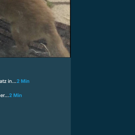
latz in…
2 Min
der…
2 Min