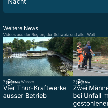
Nacht
Weitere News
Videos aus der Region, der Schweiz und aller Welt
Zu wenig Wasser
Zürich
2 Min
2 Min
Vier Thur-Kraftwerke
Zwei Männe
ausser Betrieb
bei Unfall m
gestohlene