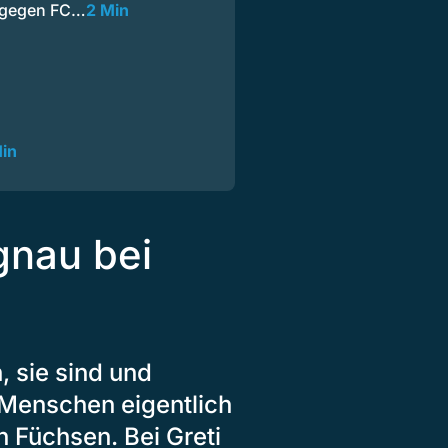
g gegen FC…
2 Min
Min
gnau bei
 sie sind und
n Menschen eigentlich
n Füchsen. Bei Greti