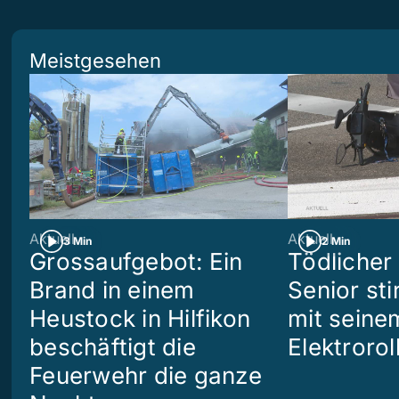
Meistgesehen
Aktuell
Aktuell
3 Min
2 Min
Grossaufgebot: Ein
Tödlicher 
Brand in einem
Senior sti
Heustock in Hilfikon
mit seine
beschäftigt die
Elektrorol
Feuerwehr die ganze