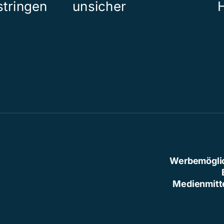
stringen
unsicher
H
Werbemögli
Medienmitt