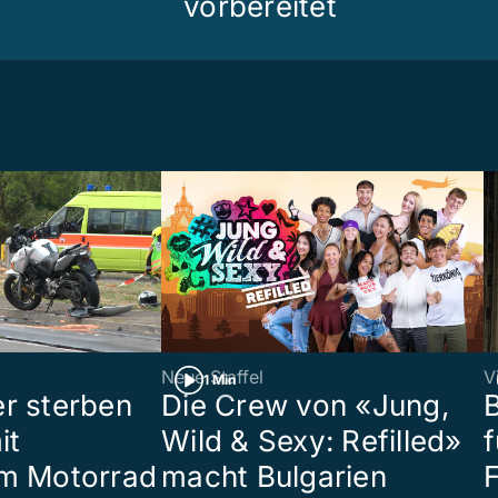
vorbereitet
Neue Staffel
V
1 Min
r sterben
Die Crew von «Jung,
it
Wild & Sexy: Refilled»
m Motorrad
macht Bulgarien