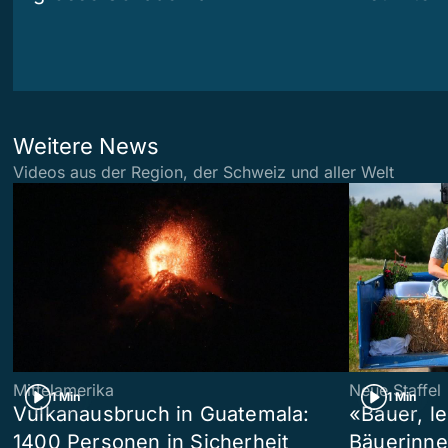
Weitere News
Videos aus der Region, der Schweiz und aller Welt
Mittelamerika
Neue Staffel
1 Min
1 Min
Vulkanausbruch in Guatemala:
«Bauer, l
1400 Personen in Sicherheit
Bäuerinne