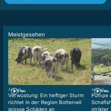
Meistgesehen
Aktuell
Aktuell
2 Min
3 Min
Verwüstung: Ein heftiger Sturm
Pumpe a
richtet in der Region Bottenwil
Schafis
grosse Schäden an
strikte