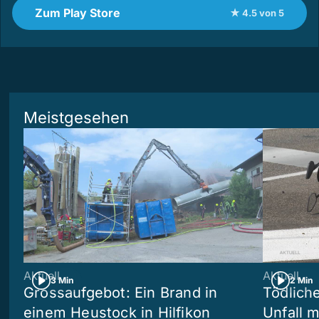
Zum Play Store
★ 4.5 von 5
Meistgesehen
Aktuell
Aktuell
3 Min
2 Min
Grossaufgebot: Ein Brand in
Tödliche
einem Heustock in Hilfikon
Unfall m