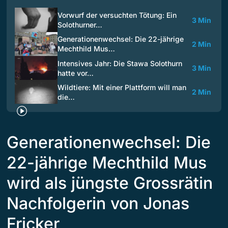
Vorwurf der versuchten Tötung: Ein
3 Min
Solothurner…
Generationenwechsel: Die 22-jährige
2 Min
Mechthild Mus…
Intensives Jahr: Die Stawa Solothurn
3 Min
hatte vor…
Wildtiere: Mit einer Plattform will man
2 Min
die…
Generationenwechsel: Die
22-jährige Mechthild Mus
wird als jüngste Grossrätin
Nachfolgerin von Jonas
Fricker