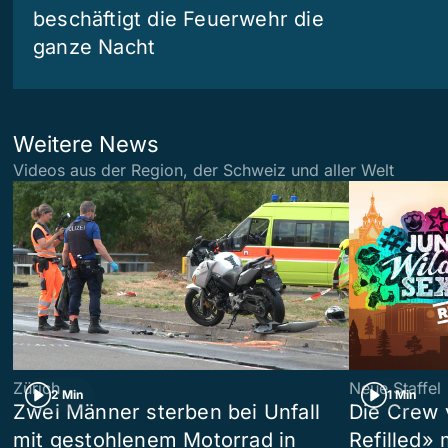
beschäftigt die Feuerwehr die
ganze Nacht
Weitere News
Videos aus der Region, der Schweiz und aller Welt
Zürich
Neue Staffel
2 Min
1 Min
Zwei Männer sterben bei Unfall
Die Crew 
mit gestohlenem Motorrad in
Refilled»