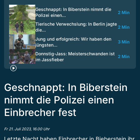
Geschnappt: In Biberstein nimmt die
2 Min
Polizei einen…
Tierische Verwechslung: In Berlin jagte
2 Min
die…
Jung und erfolgreich: Wir haben den
3 Min
jüngsten…
Donnstig-Jass: Meisterschwanden ist
2 Min
im Jassfieber
Geschnappt: In Biberstein
nimmt die Polizei einen
Einbrecher fest
Fr 21. Juli 2023, 16.00 Uhr
Letzte Nacht haben Einbrecher in Bieberstein ihr