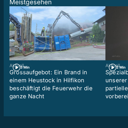
Meistgesehen
Aktuell
Aktuell
3 Min
2 Min
Grossaufgebot: Ein Brand in
Spezialb
einem Heustock in Hilfikon
unserer
beschäftigt die Feuerwehr die
partiell
ganze Nacht
vorberei