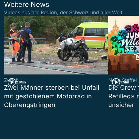
Weitere News
Videos aus der Region, der Schweiz und aller Welt
Zürich
Neue Staffel
2 Min
1 Min
Zwei Männer sterben bei Unfall
Die Crew 
mit gestohlenem Motorrad in
Refilled»
Oberengstringen
unsicher