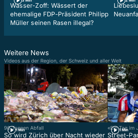
3 Min
2 Min
Wasser-Zoff: Wässert der
Liebeslu
ehemalige FDP-Präsident Philipp
Neuanf
Müller seinen Rasen illegal?
Weitere News
Videos aus der Region, der Schweiz und aller Welt
90 Tonnen Abfall
«Ein Tag im 
1 Min
1 Min
So wird Zürich über Nacht wieder
Street-P