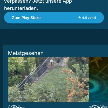
verpassen? Jetzt unsere App
herunterladen.
Zum Play Store
★ 4.5 von 5
Meistgesehen
Aktuell
«AstroWe