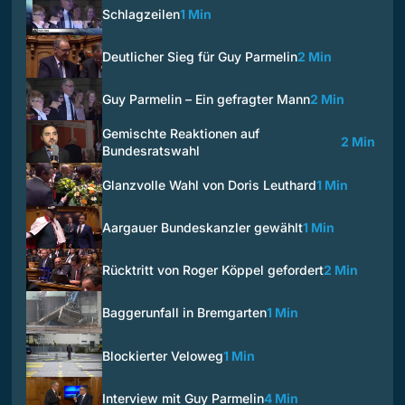
Schlagzeilen
1 Min
Deutlicher Sieg für Guy Parmelin
2 Min
Guy Parmelin – Ein gefragter Mann
2 Min
Gemischte Reaktionen auf
2 Min
Bundesratswahl
Glanzvolle Wahl von Doris Leuthard
1 Min
Aargauer Bundeskanzler gewählt
1 Min
Rücktritt von Roger Köppel gefordert
2 Min
Baggerunfall in Bremgarten
1 Min
Blockierter Veloweg
1 Min
Interview mit Guy Parmelin
4 Min