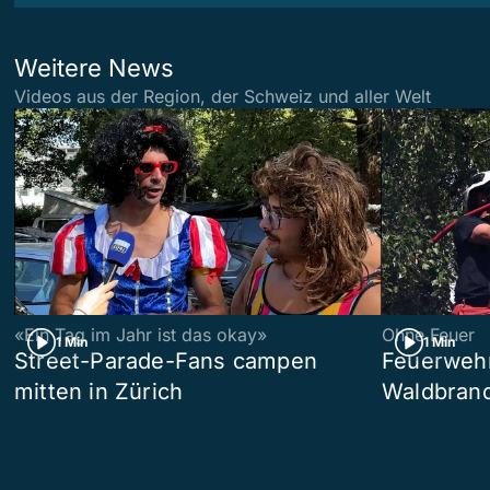
Weitere News
Videos aus der Region, der Schweiz und aller Welt
«Ein Tag im Jahr ist das okay»
Ohne Feuer
1 Min
1 Min
Street-Parade-Fans campen
Feuerwehr 
mitten in Zürich
Waldbrand