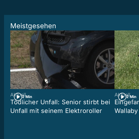
Meistgesehen
Aktuell
Aktuell
2 Min
2 Min
Tödlicher Unfall: Senior stirbt bei
Eingefa
Unfall mit seinem Elektroroller
Wallaby