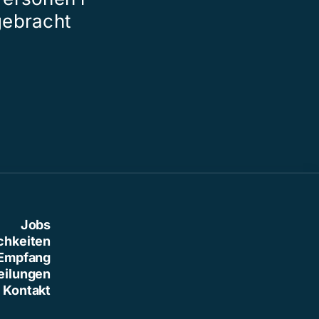
gebracht
der grossen 
Jobs
chkeiten
Empfang
eilungen
Kontakt