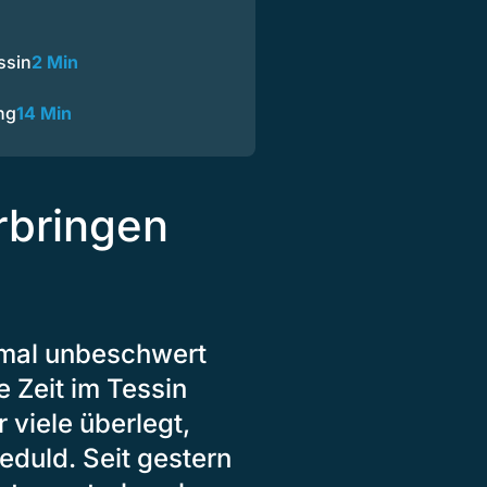
n
ssin
2 Min
ng
14 Min
rbringen
nmal unbeschwert
 Zeit im Tessin
 viele überlegt,
duld. Seit gestern