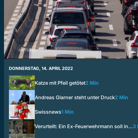
DONNERSTAG, 14. APRIL 2022
Katze mit Pfeil getötet
2 Min
Andreas Glarner steht unter Druck
2 Min
Swissnews
1 Min
Verurteilt: Ein Ex-Feuerwehrmann soll in…
3