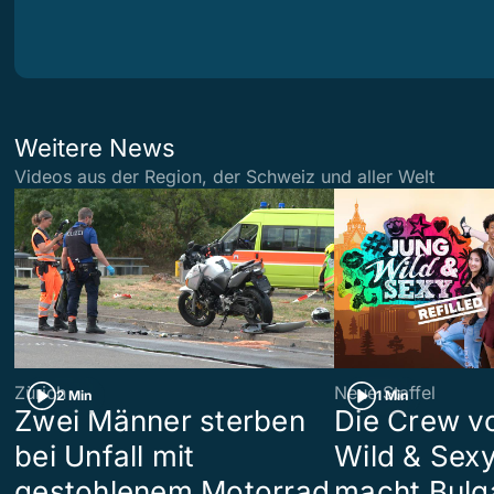
Weitere News
Videos aus der Region, der Schweiz und aller Welt
Zürich
Neue Staffel
2 Min
1 Min
Zwei Männer sterben
Die Crew v
bei Unfall mit
Wild & Sexy
gestohlenem Motorrad
macht Bulg