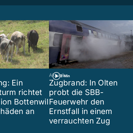
Aktuell
2 Min
g: Ein
Zugbrand: In Olten
turm richtet
probt die SBB-
gion Bottenwil
Feuerwehr den
chäden an
Ernstfall in einem
verrauchten Zug