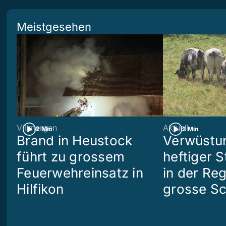
Meistgesehen
Villmergen
Aktuell
2 Min
2 Min
Brand in Heustock
Verwüstun
führt zu grossem
heftiger S
Feuerwehreinsatz in
in der Re
Hilfikon
grosse S