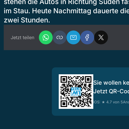
stehen die Autos in Richtung Süden f
im Stau. Heute Nachmittag dauerte di
zwei Stunden.
Jetzt teilen
Sie wollen k
Jetzt QR-Co
iOS: ★ 4.7 von 5
And