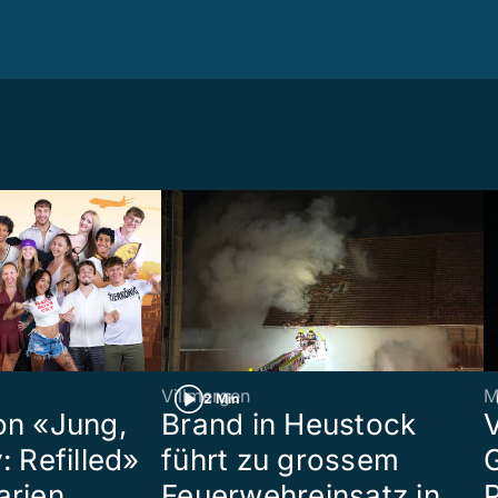
Villmergen
M
2 Min
on «Jung,
Brand in Heustock
: Refilled»
führt zu grossem
arien
Feuerwehreinsatz in
P