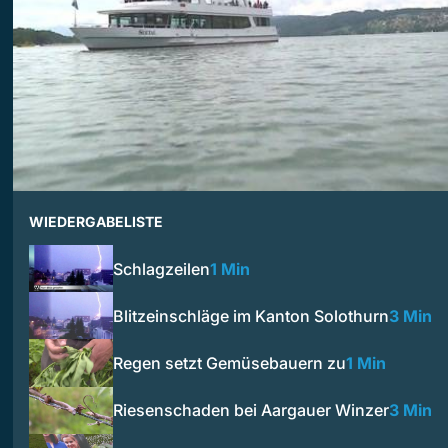
WIEDERGABELISTE
Schlagzeilen
1 Min
Blitzeinschläge im Kanton Solothurn
3 Min
Regen setzt Gemüsebauern zu
1 Min
Riesenschaden bei Aargauer Winzer
3 Min