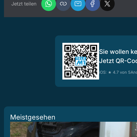
Jetzt teilen
Sie wollen k
Jetzt QR-Co
iOS: ★ 4.7 von 5
And
Meistgesehen