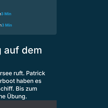
e
3 Min
n
3 Min
g auf dem
see ruft. Patrick
rboot haben es
chiff. Bis zum
ine Übung.