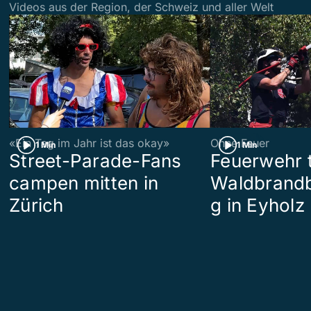
Videos aus der Region, der Schweiz und aller Welt
«Ein Tag im Jahr ist das okay»
Ohne Feuer
1 Min
1 Min
Street-Parade-Fans
Feuerwehr t
campen mitten in
Waldbrand
Zürich
g in Eyholz