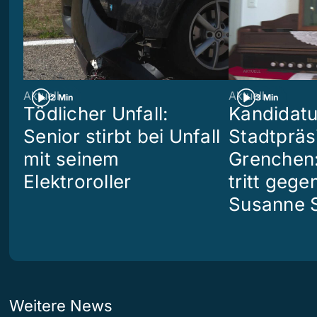
Aktuell
Aktuell
2 Min
3 Min
Tödlicher Unfall:
Kandidatu
Senior stirbt bei Unfall
Stadtpräs
mit seinem
Grenchen:
Elektroroller
tritt geg
Susanne S
Weitere News