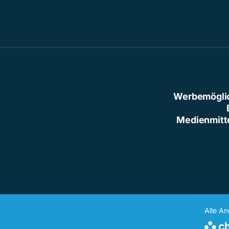
Werbemögli
Medienmitt
Alle A