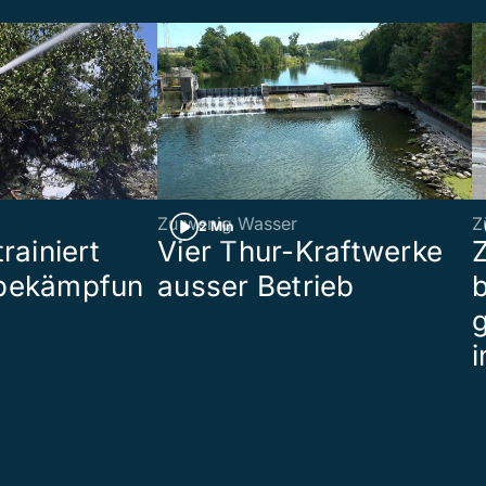
Zu wenig Wasser
Z
2 Min
rainiert
Vier Thur-Kraftwerke
bekämpfun
ausser Betrieb
b