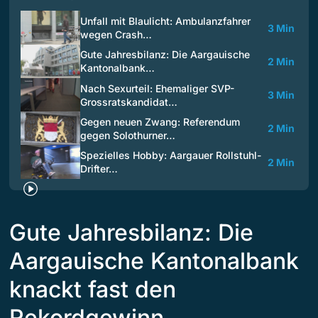
Unfall mit Blaulicht: Ambulanzfahrer
3 Min
wegen Crash…
Gute Jahresbilanz: Die Aargauische
2 Min
Kantonalbank…
Nach Sexurteil: Ehemaliger SVP-
3 Min
Grossratskandidat…
Gegen neuen Zwang: Referendum
2 Min
gegen Solothurner…
Spezielles Hobby: Aargauer Rollstuhl-
2 Min
Drifter…
Gute Jahresbilanz: Die
Aargauische Kantonalbank
knackt fast den
Rekordgewinn