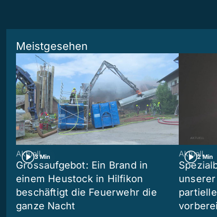
Meistgesehen
Aktuell
Aktuell
3 Min
2 Min
Grossaufgebot: Ein Brand in
Spezialb
einem Heustock in Hilfikon
unserer
beschäftigt die Feuerwehr die
partiell
ganze Nacht
vorberei