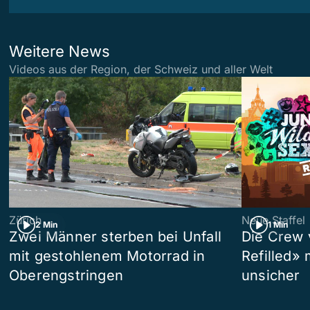
Weitere News
Videos aus der Region, der Schweiz und aller Welt
Zürich
Neue Staffel
2 Min
1 Min
Zwei Männer sterben bei Unfall
Die Crew 
mit gestohlenem Motorrad in
Refilled»
Oberengstringen
unsicher