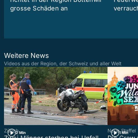
grosse Schäden an
verrauc
Weitere News
Videos aus der Region, der Schweiz und aller Welt
Zürich
Neue Staffel
2 Min
1 Min
Zwei Männer sterben bei Unfall
Die Crew 