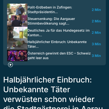
Polit-Erdbeben in Zofingen:
2 Min
Stadtpräsidentin…
Steuersenkung: Die Aargauer
2 Min
Stimmbevölkerung sagt…
Deutliches Ja für das Hundegesetz im
2 Min
Kanton…
Halbjährlicher Einbruch: Unbekannte
3 Min
Täter…
Österreich gewinnt den ESC – Schweiz
3 Min
geht leer aus
Halbjährlicher Einbruch:
Unbekannte Täter
verwüsten schon wieder
die Stadtgärtnerei in Aarau