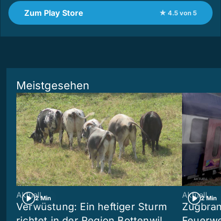
Zum Play Store
★ 4.5 von 5
Meistgesehen
Aktuell
Aktuell
2 Min
2 Min
Verwüstung: Ein heftiger Sturm
Zugbran
richtet in der Region Bottenwil
Feuerwe