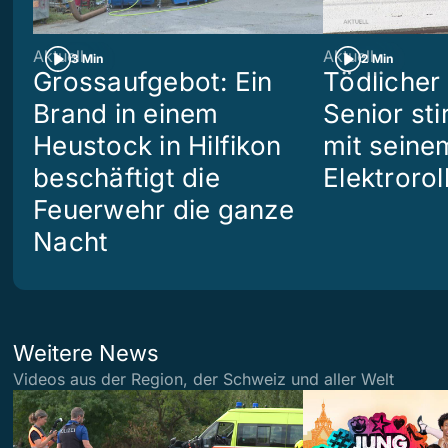
Aktuell
Aktuell
3 Min
2 Min
Grossaufgebot: Ein
Tödlicher 
Brand in einem
Senior sti
Heustock in Hilfikon
mit seine
beschäftigt die
Elektrorol
Feuerwehr die ganze
Nacht
Weitere News
Videos aus der Region, der Schweiz und aller Welt