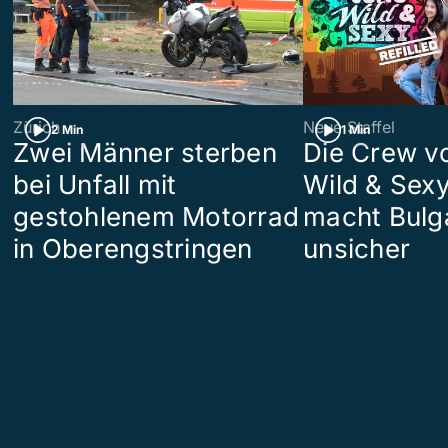
Zürich
Neue Staffel
2 Min
1 Min
Zwei Männer sterben
Die Crew v
bei Unfall mit
Wild & Sexy
gestohlenem Motorrad
macht Bulg
in Oberengstringen
unsicher