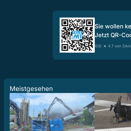
Sie wollen k
Jetzt QR-Co
iOS: ★ 4.7 von 5
And
Meistgesehen