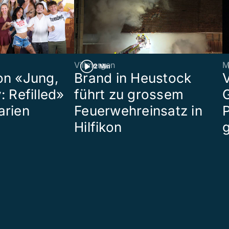
Villmergen
M
2 Min
on «Jung,
Brand in Heustock
: Refilled»
führt zu grossem
arien
Feuerwehreinsatz in
P
Hilfikon