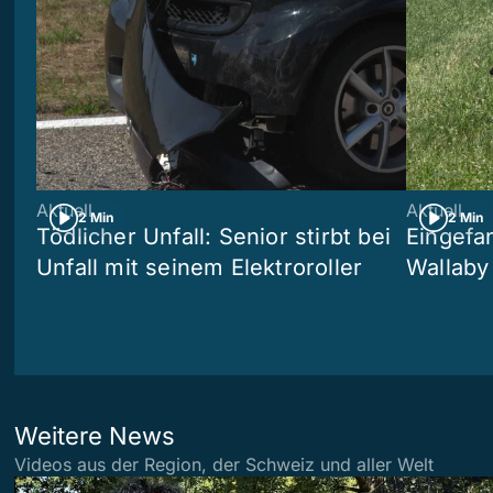
Aktuell
Aktuell
2 Min
2 Min
Tödlicher Unfall: Senior stirbt bei
Eingefa
Unfall mit seinem Elektroroller
Wallaby
Weitere News
Videos aus der Region, der Schweiz und aller Welt