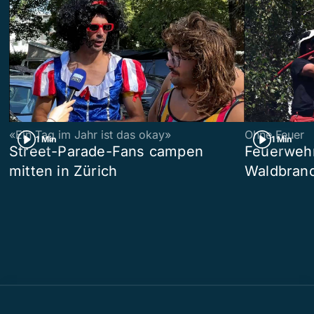
«Ein Tag im Jahr ist das okay»
Ohne Feuer
1 Min
1 Min
Street-Parade-Fans campen
Feuerwehr 
mitten in Zürich
Waldbrand