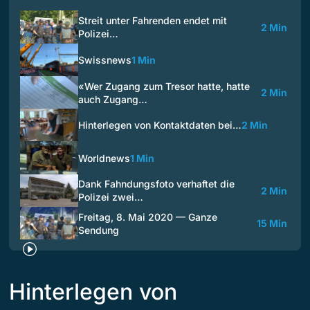
Streit unter Fahrenden endet mit
2 Min
Polizei…
Swissnews
1 Min
«Wer Zugang zum Tresor hatte, hatte
2 Min
auch Zugang…
Hinterlegen von Kontaktdaten bei…
2 Min
Worldnews
1 Min
Dank Fahndungsfoto verhaftet die
2 Min
Polizei zwei…
Freitag, 8. Mai 2020 — Ganze
15 Min
Sendung
Hinterlegen von