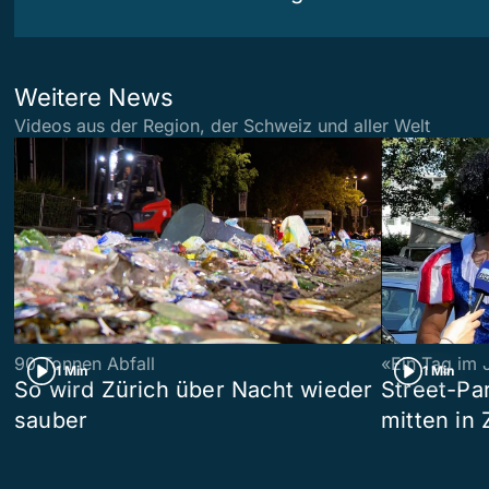
Weitere News
Videos aus der Region, der Schweiz und aller Welt
90 Tonnen Abfall
«Ein Tag im 
1 Min
1 Min
So wird Zürich über Nacht wieder
Street-P
sauber
mitten in 