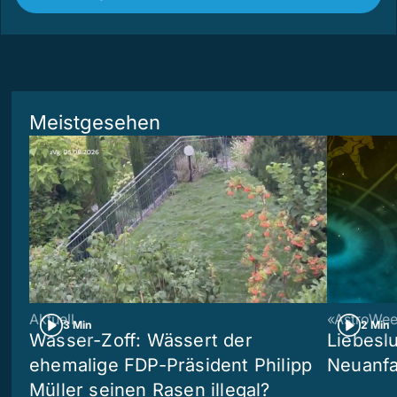
Meistgesehen
Aktuell
«AstroWe
3 Min
2 Min
Wasser-Zoff: Wässert der
Liebeslu
ehemalige FDP-Präsident Philipp
Neuanf
Müller seinen Rasen illegal?