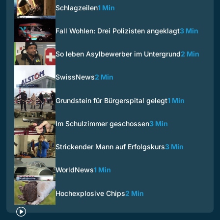
Schlagzeilen
1 Min
Fall Wohlen: Drei Polizisten angeklagt
3 Min
So leben Asylbewerber im Untergrund
2 Min
SwissNews
2 Min
Grundstein für Bürgerspital gelegt
1 Min
Im Schulzimmer geschossen
3 Min
Strickender Mann auf Erfolgskurs
3 Min
WorldNews
1 Min
Hochexplosive Chips
2 Min