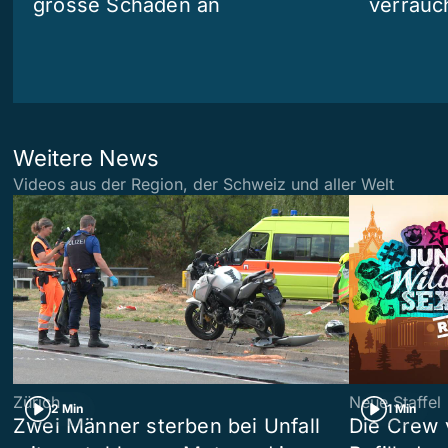
grosse Schäden an
verrauc
Weitere News
Videos aus der Region, der Schweiz und aller Welt
Zürich
Neue Staffel
2 Min
1 Min
Zwei Männer sterben bei Unfall
Die Crew 