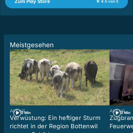
Zum Play Store
★ 4.5 von 5
Meistgesehen
Aktuell
Aktuell
2 Min
2 Min
Verwüstung: Ein heftiger Sturm
Zugbran
richtet in der Region Bottenwil
Feuerwe