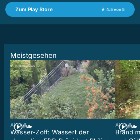
Zum Play Store
★ 4.5 von 5
Meistgesehen
Aktuell
Aktuell
3 Min
3 Min
Wasser-Zoff: Wässert der
Brand m