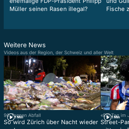
ehemalige FDP-Präsident Philipp
und Güll
Müller seinen Rasen illegal?
Fische 
Weitere News
Videos aus der Region, der Schweiz und aller Welt
90 Tonnen Abfall
«Ein Tag im 
1 Min
1 Min
So wird Zürich über Nacht wieder
Street-P