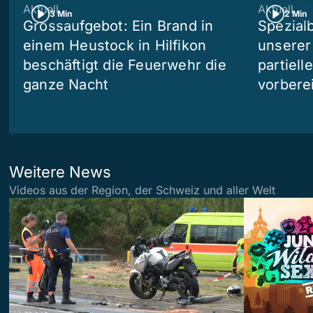
Aktuell
Aktuell
3 Min
2 Min
Grossaufgebot: Ein Brand in
Spezialb
einem Heustock in Hilfikon
unserer
beschäftigt die Feuerwehr die
partiell
ganze Nacht
vorberei
Weitere News
Videos aus der Region, der Schweiz und aller Welt