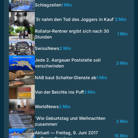
Schlagzeilen
1 Min
`Er nahm den Tod des Joggers in Kauf`
3 Min
Rollator-Rentner ergibt sich nach 30
1 Min
Stunden
SwissNews
2 Min
Jede 2. Aargauer Poststelle soll
3 Min
verschwinden
NAB baut Schalter-Dienste ab
1 Min
Von der Beichte ins Puff
3 Min
WorldNews
2 Min
`Wie Geburtstag und Weihnachten
2 Min
zusammen`
Aktuell — Freitag, 9. Juni 2017
15 Min