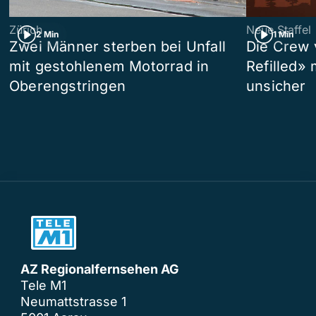
Zürich
Neue Staffel
2 Min
1 Min
Zwei Männer sterben bei Unfall
Die Crew 
mit gestohlenem Motorrad in
Refilled»
Oberengstringen
unsicher
AZ Regionalfernsehen AG
Tele M1
Neumattstrasse 1