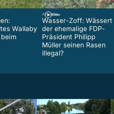
Aktuell
3 Min
en:
Wasser-Zoff: Wässert
tes Wallaby
der ehemalige FDP-
r beim
Präsident Philipp
Müller seinen Rasen
illegal?