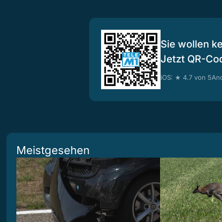
Sie wollen k
Jetzt QR-Co
iOS: ★ 4.7 von 5
And
Meistgesehen