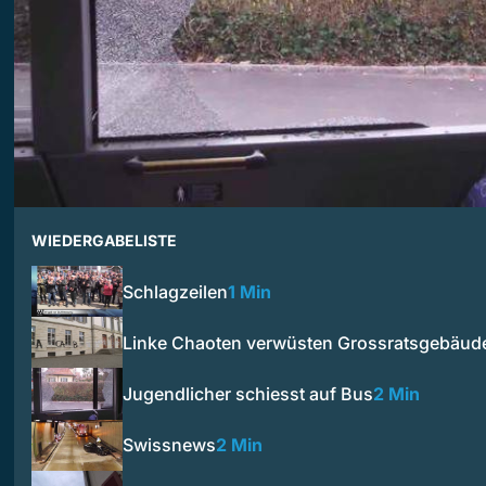
WIEDERGABELISTE
Schlagzeilen
1 Min
Linke Chaoten verwüsten Grossratsgebäud
Jugendlicher schiesst auf Bus
2 Min
Swissnews
2 Min