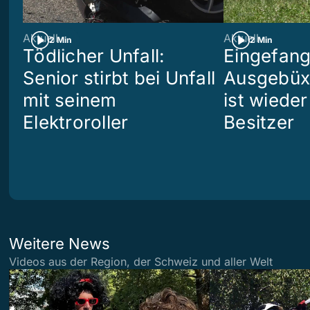
Aktuell
Aktuell
2 Min
2 Min
Tödlicher Unfall:
Eingefang
Senior stirbt bei Unfall
Ausgebüx
mit seinem
ist wiede
Elektroroller
Besitzer
Weitere News
Videos aus der Region, der Schweiz und aller Welt