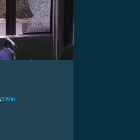
e
3 Min