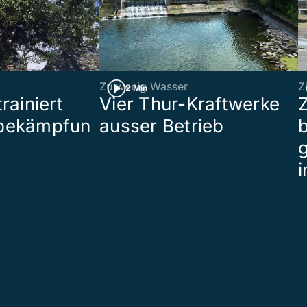
Zu wenig Wasser
Z
2 Min
rainiert
Vier Thur-Kraftwerke
bekämpfun
ausser Betrieb
b